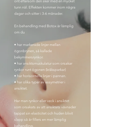
ont eftersom den sker med en mycket
tunn nål. Effekten kommer inom några
dagar och sitter i 3-6 månader.
En behandling med Botox är lämplig
om du
• har markerade linjer mellan
ögonbrynen, så kallade
bekymmersrynkor.
• har ansiktsmuskulatur som orsakar
rynkor runt ögonen (kråksparkar)
• har horisontella linjer i pannan.
• har olika typer av assymetrier i
ansiktet.
Har man rynkor eller veck i ansiktet
som orsakats av att ansiktets vävnader
tappat sin elasticitet och huden blivit
slapp så är fillers en mer lämplig
behandling.