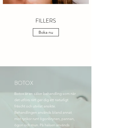
FILLERS
Boka nu
BOTOX
Botox är en säker behandling som när
det utförs rätt ger dig ett naturligt
fräscht och utvilat ansikte.
Behandlingen används bland annat
mot rynkor runt ögonbrynen, pannan,
ögon och mun. På halsen används