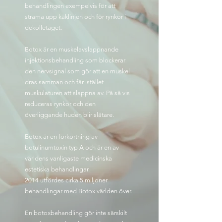
behandlingen exempelvis för att
strama upp käklinjen och för rynkor i
dekolletaget.
Botox är en muskelavslappnande
injektionsbehandling som blockerar
den nervsignal som gör att en muskel
dras samman och får istället
muskulaturen att slappna av. På så vis
reduceras rynkor och den
överliggande huden blir slätare.
Botox är en förkortning av
botulinumtoxin typ A och är en av
världens vanligaste medicinska
estetiska behandlingar.
2014 utfördes cirka 5 miljoner
behandlingar med Botox världen över.
En botoxbehandling gör inte särskilt